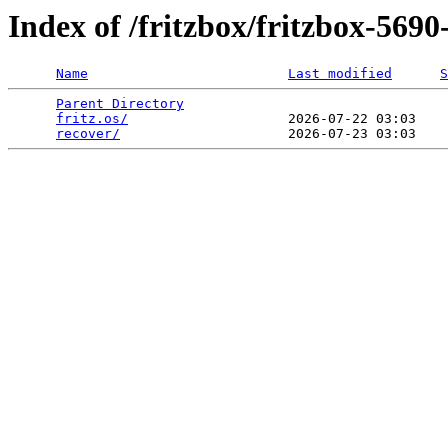
Index of /fritzbox/fritzbox-569
Name
Last modified
S
Parent Directory
                                 
fritz.os/
                    2026-07-22 03:03    
recover/