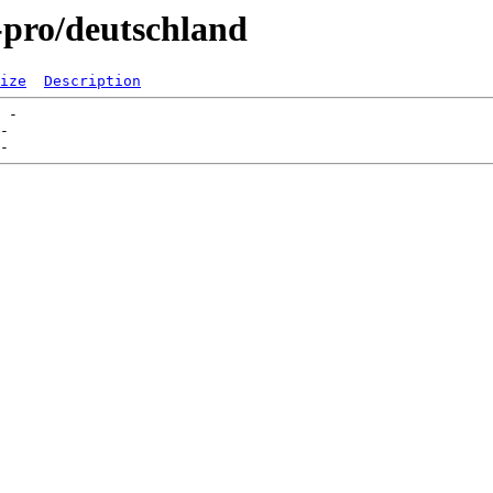
0-pro/deutschland
ize
Description
 -   

-   
